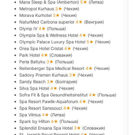
Mana Sleep & Spa (Amberton)
5★
(Литва)
Metropol Kurhaus
3★
(Чехия)
Morava Kurhotel
3★
(Чехия)
NaturMed Carbona superior
4★
(Венгрия)
Olymp IV
4★
(Польша)
Olympia Spa & Wellness Hotel
4★
(Чехия)
Olympic Palace Luxury Spa Hotel
5★
(Чехия)
Orea Spa Hotel Cristal
4★
(Чехия)
Park Hotel
4★
(Словакия)
Perla Baltyku
3★
(Польша)
Reitenberger Spa Medical Resort
4★
(Чехия)
Sadovy Pramen Kurhaus
3★
(Чехия)
Sandy Beach
3★
(Болгария)
Silva Spa Hotel
4★
(Чехия)
Sofra Fit & Spa Gesundheitsinstitut
4★
(Польша)
Spa Resort Pawlik-Aquaforum
4★
(Чехия)
Spa Resort Sanssouci
4★
(Чехия)
Spa Vilnius
4★
(Литва)
Spark by Hilton
4★
(Польша)
Splendid Ensana Spa Hotel
3★
(Словакия)
St. Joseph Royal Regent Hotel
4★
(Чехия)