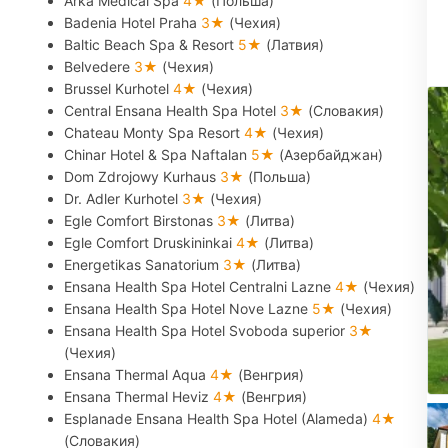
Arka Medical Spa
4★
(Польша)
Badenia Hotel Praha
3★
(Чехия)
Baltic Beach Spa & Resort
5★
(Латвия)
Belvedere
3★
(Чехия)
Brussel Kurhotel
4★
(Чехия)
Central Ensana Health Spa Hotel
3★
(Словакия)
Chateau Monty Spa Resort
4★
(Чехия)
Chinar Hotel & Spa Naftalan
5★
(Азербайджан)
Dom Zdrojowy Kurhaus
3★
(Польша)
Dr. Adler Kurhotel
3★
(Чехия)
Egle Comfort Birstonas
3★
(Литва)
Egle Comfort Druskininkai
4★
(Литва)
Energetikas Sanatorium
3★
(Литва)
Ensana Health Spa Hotel Centralni Lazne
4★
(Чехия)
Ensana Health Spa Hotel Nove Lazne
5★
(Чехия)
Ensana Health Spa Hotel Svoboda superior
3★
(Чехия)
Ensana Thermal Aqua
4★
(Венгрия)
Ensana Thermal Heviz
4★
(Венгрия)
Esplanade Ensana Health Spa Hotel (Alameda)
4★
(Словакия)