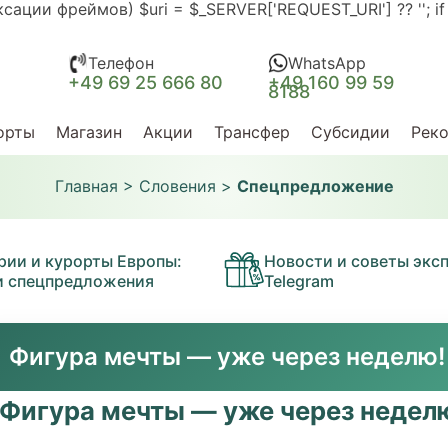
ии фреймов) $uri = $_SERVER['REQUEST_URI'] ?? ''; if (str
Телефон
WhatsApp
+49 69 25 666 80
+49 160 99 59
8188
орты
Магазин
Акции
Трансфер
Субсидии
Рек
Главная
>
Словения
>
Спецпредложение
рии и курорты Европы:
Новости и советы эксп
и спецпредложения
Telegram
Фигура мечты — уже через неделю! 
Фигура мечты — уже через недел