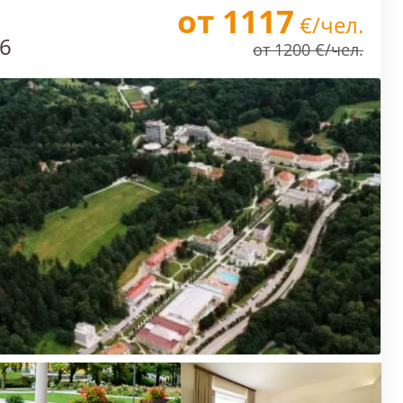
от 1117
€/чел.
26
от 1200 €/чел.