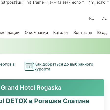
pos($uri, 'init_frame=') !== false) { echo '
' . "\n"; echo '
'
RU
DE
омендации
О компании
Каталог
Контакты
Вход
ертов в
Как добраться до выбранного
курорта
Grand Hotel Rogaska
ю! DETOX в Рогашка Слатина