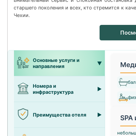
Внимательный сервис и спокойная обстановка
старшего поколения и всех, кто стремится к ка
Чехии.
Посм
Основные услуги и
Мед
направления
бал
Номера и
инфраструктура
физ
Преимущества отеля
SPA 
небольш