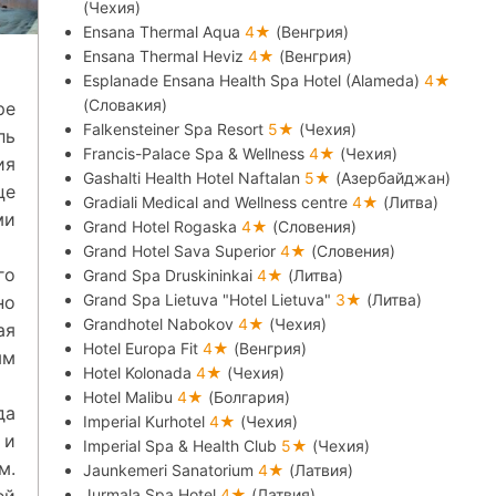
(Чехия)
Ensana Thermal Aqua
4★
(Венгрия)
Ensana Thermal Heviz
4★
(Венгрия)
Esplanade Ensana Health Spa Hotel (Alameda)
4★
(Словакия)
ре
Falkensteiner Spa Resort
5★
(Чехия)
ль
Francis-Palace Spa & Wellness
4★
(Чехия)
ия
Gashalti Health Hotel Naftalan
5★
(Азербайджан)
це
Gradiali Medical and Wellness centre
4★
(Литва)
ми
Grand Hotel Rogaska
4★
(Словения)
Grand Hotel Sava Superior
4★
(Словения)
го
Grand Spa Druskininkai
4★
(Литва)
Grand Spa Lietuva "Hotel Lietuva"
3★
(Литва)
но
Grandhotel Nabokov
4★
(Чехия)
ая
Hotel Europa Fit
4★
(Венгрия)
ым
Hotel Kolonada
4★
(Чехия)
Hotel Malibu
4★
(Болгария)
да
Imperial Kurhotel
4★
(Чехия)
 и
Imperial Spa & Health Club
5★
(Чехия)
м.
Jaunkemeri Sanatorium
4★
(Латвия)
Jurmala Spa Hotel
4★
(Латвия)