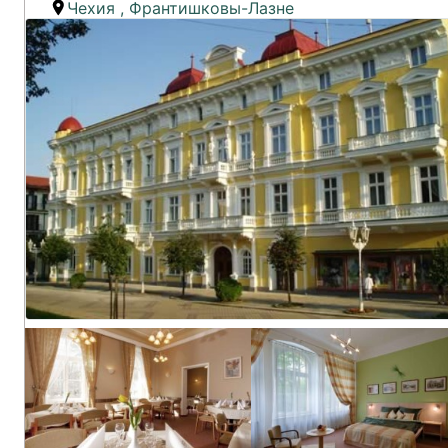
Чехия
,
Франтишковы-Лазне