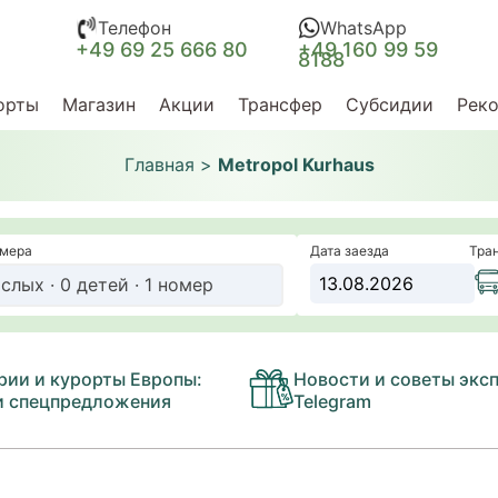
Телефон
WhatsApp
+49 69 25 666 80
+49 160 99 59
8188
орты
Магазин
Акции
Трансфер
Субсидии
Рек
Главная
>
Metropol Kurhaus
омера
Дата заезда
Тра
слых · 0 детей · 1 номер
рии и курорты Европы:
Новости и советы эксп
и спецпредложения
Telegram