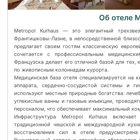
Об отеле M
Metropol Kurhaus — это элегантный трехзв
Франтишковы-Лазне, в непосредственной близос
предлагает своим гостям классическую европе
сочетается с профессиональным медицински
Французска делает его отличной базой для тех, 
по живописным колоннадам курорта.
Медицинская база отеля специализируется на к
аппарата, сердечно-сосудистой системы и ги
используют местные природные богатства: лече
углекислые ванны и газовые инъекции, проводя
персоналом, что обеспечивает максимальный ко
Инфраструктура Metropol Kurhaus включае
традиционной чешской и международной кухн
восстановления сил в отеле предусмотрена