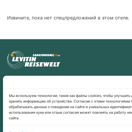
Извините, пока нет спецпредложений в этом отеле.
Мы используем технологии, такие как файлы cookies, чтобы улучшить 
хранить информацию об устройстве. Согласие с этими технологиями 
обрабатывать данные о поведении на сайте и уникальных идентификато
Укажите свою электронную почту и получайте первым
использования куки или отзыв согласия может повлиять на работу н
информацию о скидках и спецпредложениях.
сайта.
Подписаться на рассылку Акций