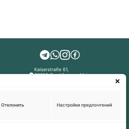
Kaiserstraße 61,
60329 Frankfurt am Main,
Deutschland (Germany)
+49 160 99 59 8188
Отклонить
Настройки предпочтений
Impressum
|
AGB
|
Widerrufsbelehrung
|
Datenschutz