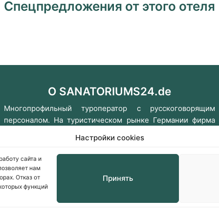
Спецпредложения от этого отеля
О SANATORIUMS24.de
Многопрофильный туроператор с русскоговорящим
персоналом. На туристическом рынке Германии фирма
работает с 1996 года. Мы создаем красивые путешествия
Настройки cookies
и приглашаем путешествовать вместе с нами!
работу сайта и
позволяет нам
Консультации онлайн
Заказать звонок
рах. Отказ от
Принять
и
екоторых функций