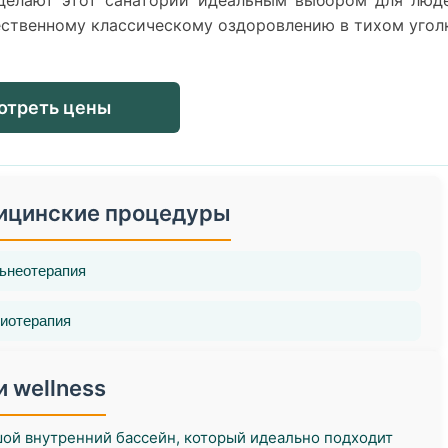
 делают этот санаторий идеальным выбором для люд
чественному классическому оздоровлению в тихом угол
отреть цены
ицинские процедуры
ьнеотерапия
иотерапия
и wellness
ой внутренний бассейн, который идеально подходит