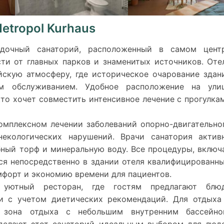
etropol Kurhaus
ездочный санаторий, расположенный в самом цент
ти от главных парков и знаменитых источников. Оте
йскую атмосферу, где историческое очарование здан
м обслуживанием. Удобное расположение на ули
кто хочет совместить интенсивное лечение с прогулка
омплексном лечении заболеваний опорно-двигательно
некологических нарушений. Врачи санатория актив
бный торф и минеральную воду. Все процедуры, включ
тся непосредственно в здании отеля квалифицированн
мфорт и экономию времени для пациентов.
т уютный ресторан, где гостям предлагают блю
и с учетом диетических рекомендаций. Для отдыха
 зона отдыха с небольшим внутренним бассейно