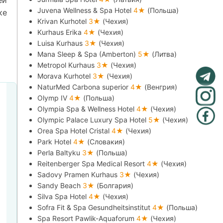
ей
Juvena Wellness & Spa Hotel
4★
(Польша)
ке
Krivan Kurhotel
3★
(Чехия)
Kurhaus Erika
4★
(Чехия)
Luisa Kurhaus
3★
(Чехия)
Mana Sleep & Spa (Amberton)
5★
(Литва)
Metropol Kurhaus
3★
(Чехия)
Morava Kurhotel
3★
(Чехия)
NaturMed Carbona superior
4★
(Венгрия)
Olymp IV
4★
(Польша)
Olympia Spa & Wellness Hotel
4★
(Чехия)
Olympic Palace Luxury Spa Hotel
5★
(Чехия)
Orea Spa Hotel Cristal
4★
(Чехия)
Park Hotel
4★
(Словакия)
Perla Baltyku
3★
(Польша)
Reitenberger Spa Medical Resort
4★
(Чехия)
Sadovy Pramen Kurhaus
3★
(Чехия)
Sandy Beach
3★
(Болгария)
Silva Spa Hotel
4★
(Чехия)
Sofra Fit & Spa Gesundheitsinstitut
4★
(Польша)
Spa Resort Pawlik-Aquaforum
4★
(Чехия)