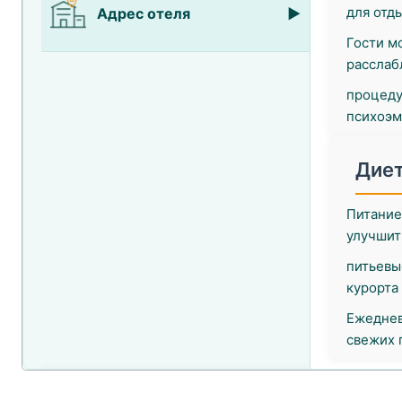
для отд
Адрес отеля
Гости м
расслаб
процеду
психоэм
Диет
Питание
улучшит
питьевы
курорта
Ежеднев
свежих 