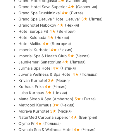
Grand Hotel Rogaska
4★
(Словения)
Grand Hotel Sava Superior
4★
(Словения)
Grand Spa Druskininkai
4★
(Литва)
Grand Spa Lietuva "Hotel Lietuva"
3★
(Литва)
Grandhotel Nabokov
4★
(Чехия)
Hotel Europa Fit
4★
(Венгрия)
Hotel Kolonada
4★
(Чехия)
Hotel Malibu
4★
(Болгария)
Imperial Kurhotel
4★
(Чехия)
Imperial Spa & Health Club
5★
(Чехия)
Jaunkemeri Sanatorium
4★
(Латвия)
Jurmala Spa Hotel
4★
(Латвия)
Juvena Wellness & Spa Hotel
4★
(Польша)
Krivan Kurhotel
3★
(Чехия)
Kurhaus Erika
4★
(Чехия)
Luisa Kurhaus
3★
(Чехия)
Mana Sleep & Spa (Amberton)
5★
(Литва)
Metropol Kurhaus
3★
(Чехия)
Morava Kurhotel
3★
(Чехия)
NaturMed Carbona superior
4★
(Венгрия)
Olymp IV
4★
(Польша)
Olympia Spa & Wellness Hotel
4★
(Чехия)