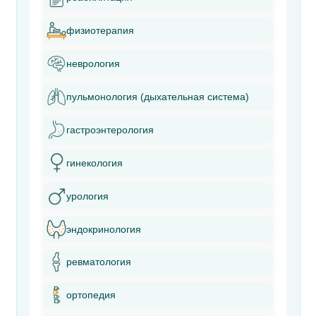
физиотерапия
неврология
пульмонология (дыхательная система)
гастроэнтерология
гинекология
урология
эндокринология
ревматология
ортопедия