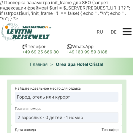
// Проверка параметра init_frame для SEO (запрет
индексации фреймов) $uri = $_SERVER['REQUEST_URI'] ?? '';
if (strpos($uri, 'init_frame=') !== false) { echo '
' . "\n"; echo '
' .
"\n"; } ?>
RU
DE
Телефон
WhatsApp
+49 69 25 666 80
+49 160 99 59 8188
Главная
>
Orea Spa Hotel Cristal
Найдите идеальное место для отдыха
Гости и номера
2 взрослых · 0 детей · 1 номер
Дата заезда
Трансфер