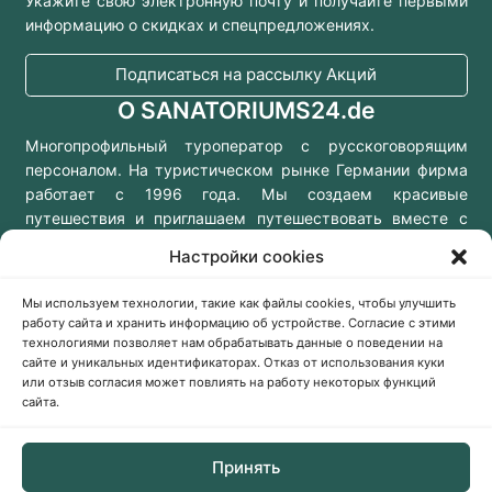
Укажите свою электронную почту и получайте первыми
информацию о скидках и спецпредложениях.
Подписаться на рассылку Акций
О SANATORIUMS24.de
Многопрофильный туроператор с русскоговорящим
персоналом. На туристическом рынке Германии фирма
работает с 1996 года. Мы создаем красивые
путешествия и приглашаем путешествовать вместе с
нами!
Настройки cookies
Мы используем технологии, такие как файлы cookies, чтобы улучшить
работу сайта и хранить информацию об устройстве. Согласие с этими
технологиями позволяет нам обрабатывать данные о поведении на
Консультации онлайн
сайте и уникальных идентификаторах. Отказ от использования куки
Заказать звонок
или отзыв согласия может повлиять на работу некоторых функций
сайта.
Kaiserstraße 61,
Принять
60329 Frankfurt am Main,
Deutschland (Germany)