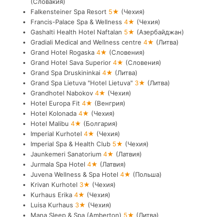
(Словакия)
Falkensteiner Spa Resort
5★
(Чехия)
Francis-Palace Spa & Wellness
4★
(Чехия)
Gashalti Health Hotel Naftalan
5★
(Азербайджан)
Gradiali Medical and Wellness centre
4★
(Литва)
Grand Hotel Rogaska
4★
(Словения)
Grand Hotel Sava Superior
4★
(Словения)
Grand Spa Druskininkai
4★
(Литва)
Grand Spa Lietuva "Hotel Lietuva"
3★
(Литва)
Grandhotel Nabokov
4★
(Чехия)
Hotel Europa Fit
4★
(Венгрия)
Hotel Kolonada
4★
(Чехия)
Hotel Malibu
4★
(Болгария)
Imperial Kurhotel
4★
(Чехия)
Imperial Spa & Health Club
5★
(Чехия)
Jaunkemeri Sanatorium
4★
(Латвия)
Jurmala Spa Hotel
4★
(Латвия)
Juvena Wellness & Spa Hotel
4★
(Польша)
Krivan Kurhotel
3★
(Чехия)
Kurhaus Erika
4★
(Чехия)
Luisa Kurhaus
3★
(Чехия)
Mana Sleep & Spa (Amberton)
5★
(Литва)