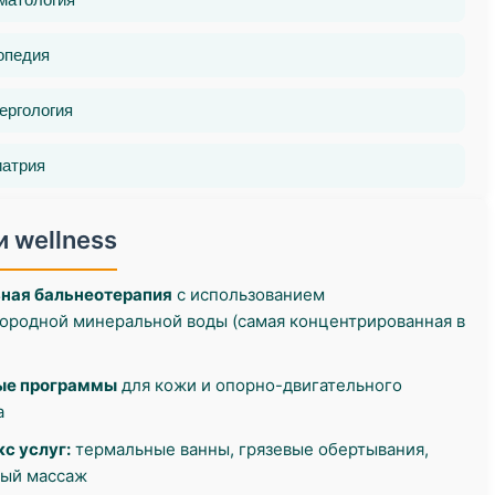
опедия
ергология
иатрия
и wellness
ная бальнеотерапия
с использованием
ородной минеральной воды (самая концентрированная в
ые программы
для кожи и опорно-двигательного
а
с услуг:
термальные ванны, грязевые обертывания,
ый массаж