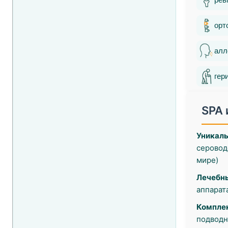
орт
алл
гер
SPA 
Уникаль
серовод
мире)
Лечебн
аппарат
Комплек
подводн