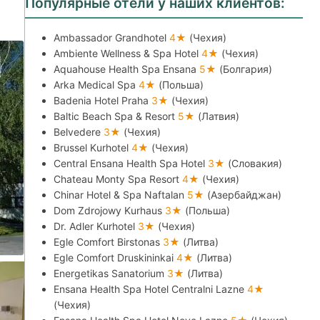
Популярные отели у наших клиентов:
Ambassador Grandhotel
4★
(Чехия)
Ambiente Wellness & Spa Hotel
4★
(Чехия)
Aquahouse Health Spa Ensana
5★
(Болгария)
Arka Medical Spa
4★
(Польша)
Badenia Hotel Praha
3★
(Чехия)
Baltic Beach Spa & Resort
5★
(Латвия)
Belvedere
3★
(Чехия)
Brussel Kurhotel
4★
(Чехия)
Central Ensana Health Spa Hotel
3★
(Словакия)
Chateau Monty Spa Resort
4★
(Чехия)
Chinar Hotel & Spa Naftalan
5★
(Азербайджан)
Dom Zdrojowy Kurhaus
3★
(Польша)
Dr. Adler Kurhotel
3★
(Чехия)
Egle Comfort Birstonas
3★
(Литва)
Egle Comfort Druskininkai
4★
(Литва)
Energetikas Sanatorium
3★
(Литва)
Ensana Health Spa Hotel Centralni Lazne
4★
(Чехия)