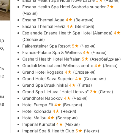
Ensana Health Spa Hotel Nove Lazne
5★
(Чехия)
Ensana Health Spa Hotel Svoboda superior
3★
(Чехия)
Ensana Thermal Aqua
4★
(Венгрия)
Ensana Thermal Heviz
4★
(Венгрия)
Esplanade Ensana Health Spa Hotel (Alameda)
4★
(Словакия)
да
Falkensteiner Spa Resort
5★
(Чехия)
ю,
Francis-Palace Spa & Wellness
4★
(Чехия)
Gashalti Health Hotel Naftalan
5★
(Азербайджан)
Gradiali Medical and Wellness centre
4★
(Литва)
ль
Grand Hotel Rogaska
4★
(Словения)
ые
Grand Hotel Sava Superior
4★
(Словения)
Grand Spa Druskininkai
4★
(Литва)
Grand Spa Lietuva "Hotel Lietuva"
3★
(Литва)
ми
Grandhotel Nabokov
4★
(Чехия)
же
Hotel Europa Fit
4★
(Венгрия)
Hotel Kolonada
4★
(Чехия)
Hotel Malibu
4★
(Болгария)
Imperial Kurhotel
4★
(Чехия)
Imperial Spa & Health Club
5★
(Чехия)