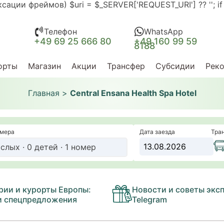
ии фреймов) $uri = $_SERVER['REQUEST_URI'] ?? ''; if (str
Телефон
WhatsApp
+49 69 25 666 80
+49 160 99 59
8188
орты
Магазин
Акции
Трансфер
Субсидии
Рек
Главная
>
Central Ensana Health Spa Hotel
омера
Дата заезда
Тра
слых · 0 детей · 1 номер
рии и курорты Европы:
Новости и советы эксп
и спецпредложения
Telegram