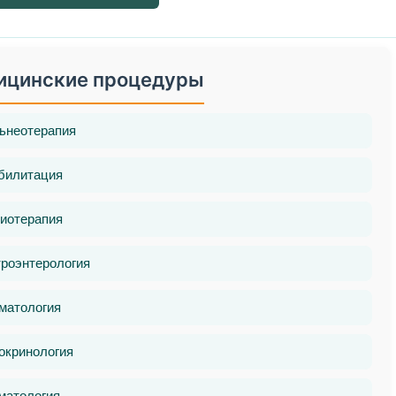
ицинские процедуры
ьнеотерапия
билитация
иотерапия
троэнтерология
матология
окринология
матология