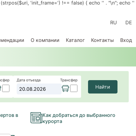
pos($uri, 'init_frame=') !== false) { echo '
' . "\n"; echo '
'
RU
DE
омендации
О компании
Каталог
Контакты
Вход
нсфер
Дата отъезда
Трансфер
Найти
ертов в
Как добраться до выбранного
курорта