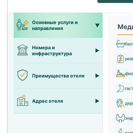
Основные услуги и
Мед
направления
бал
Номера и
инфраструктура
реа
физ
Преимущества отеля
гас
Адрес отеля
дер
энд
рев