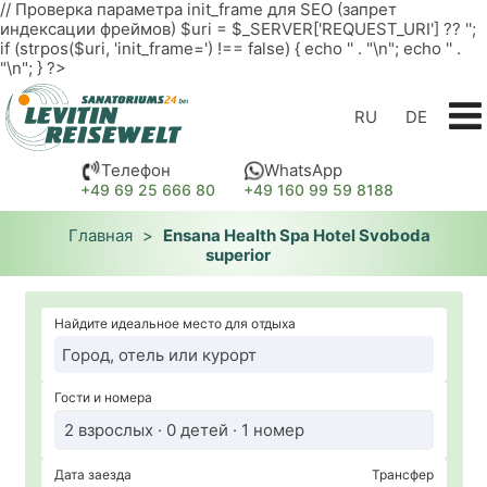
// Проверка параметра init_frame для SEO (запрет
индексации фреймов) $uri = $_SERVER['REQUEST_URI'] ?? '';
if (strpos($uri, 'init_frame=') !== false) { echo '
' . "\n"; echo '
' .
"\n"; } ?>
RU
DE
Телефон
WhatsApp
+49 69 25 666 80
+49 160 99 59 8188
Главная
>
Ensana Health Spa Hotel Svoboda
superior
Найдите идеальное место для отдыха
Гости и номера
2 взрослых · 0 детей · 1 номер
Дата заезда
Трансфер