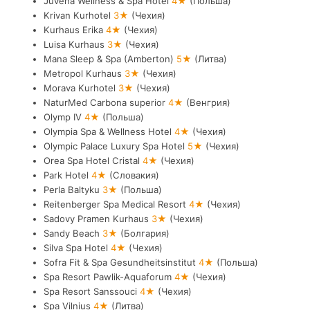
Juvena Wellness & Spa Hotel
4★
(Польша)
Krivan Kurhotel
3★
(Чехия)
Kurhaus Erika
4★
(Чехия)
Luisa Kurhaus
3★
(Чехия)
Mana Sleep & Spa (Amberton)
5★
(Литва)
Metropol Kurhaus
3★
(Чехия)
Morava Kurhotel
3★
(Чехия)
NaturMed Carbona superior
4★
(Венгрия)
Olymp IV
4★
(Польша)
Olympia Spa & Wellness Hotel
4★
(Чехия)
Olympic Palace Luxury Spa Hotel
5★
(Чехия)
Orea Spa Hotel Cristal
4★
(Чехия)
Park Hotel
4★
(Словакия)
Perla Baltyku
3★
(Польша)
Reitenberger Spa Medical Resort
4★
(Чехия)
Sadovy Pramen Kurhaus
3★
(Чехия)
Sandy Beach
3★
(Болгария)
Silva Spa Hotel
4★
(Чехия)
Sofra Fit & Spa Gesundheitsinstitut
4★
(Польша)
Spa Resort Pawlik-Aquaforum
4★
(Чехия)
Spa Resort Sanssouci
4★
(Чехия)
Spa Vilnius
4★
(Литва)