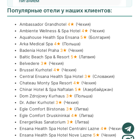
питанием
Популярные отели у наших клиентов:
Ambassador Grandhotel
4★
(Чехия)
Ambiente Wellness & Spa Hotel
4★
(Чехия)
Aquahouse Health Spa Ensana
5★
(Болгария)
Arka Medical Spa
4★
(Польша)
Badenia Hotel Praha
3★
(Чехия)
Baltic Beach Spa & Resort
5★
(Латвия)
Belvedere
3★
(Чехия)
Brussel Kurhotel
4★
(Чехия)
Central Ensana Health Spa Hotel
3★
(Словакия)
Chateau Monty Spa Resort
4★
(Чехия)
Chinar Hotel & Spa Naftalan
5★
(Азербайджан)
Dom Zdrojowy Kurhaus
3★
(Польша)
Dr. Adler Kurhotel
3★
(Чехия)
Egle Comfort Birstonas
3★
(Литва)
Egle Comfort Druskininkai
4★
(Литва)
Energetikas Sanatorium
3★
(Литва)
Ensana Health Spa Hotel Centralni Lazne
4★
(Чехия)
Ensana Health Spa Hotel Nove Lazne
5★
(Чехия)