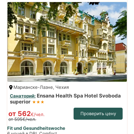
Марианске-Лазне, Чехия
Ensana Health Spa Hotel Svoboda
Санаторий:
superior
★★★
от 562
Проверить цену
€/чел.
от 595€/чел.
Fit und Gesundheitswoche
6 ночей в DBL Comfort