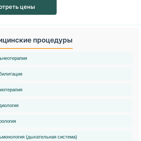
отреть цены
ицинские процедуры
ьнеотерапия
билитация
иотерапия
диология
рология
ьмонология (дыхательная система)