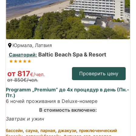
Юрмала, Латвия
Baltic Beach Spa & Resort
Санаторий:
★★★★★
от 817
Проверить цену
€/чел.
от 850€/чел.
Programm „Premium” до 4х процедур в день (Пн.-
Пт.)
6 ночей проживания в Deluxe-номере
В стоимость включено:
Завтрак и ужин
,
,
,
,
бассейн
сауна
парная
джакузи
приключенческий
,
,
,