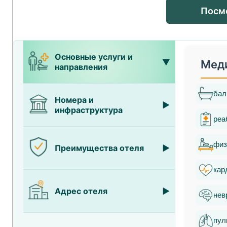
Посм
Основные услуги и
Мед
направления
бал
Номера и
инфраструктура
реа
физ
Преимущества отеля
кар
Адрес отеля
нев
пул