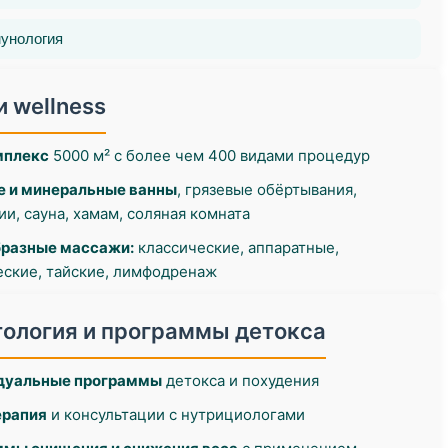
унология
и wellness
мплекс
5000 м² с более чем 400 видами процедур
 и минеральные ванны
, грязевые обёртывания,
ии, сауна, хамам, соляная комната
бразные массажи:
классические, аппаратные,
еские, тайские, лимфодренаж
ология и программы детокса
дуальные программы
детокса и похудения
ерапия
и консультации с нутрициологами