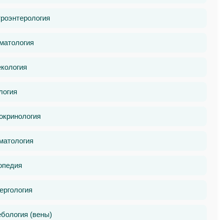
троэнтерология
матология
екология
логия
окринология
матология
опедия
ергология
бология (вены)