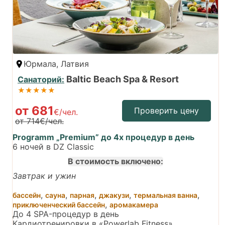
Юрмала, Латвия
Baltic Beach Spa & Resort
Санаторий:
★★★★★
от 681
Проверить цену
€/чел.
от 714€/чел.
Programm „Premium” до 4х процедур в день
6 ночей в DZ Classic
В стоимость включено:
Завтрак и ужин
,
,
,
,
,
бассейн
сауна
парная
джакузи
термальная ванна
,
приключенческий бассейн
аромакамера
До 4 SPA-процедур в день
Кардиотренировки в «Powerlab Fitness»