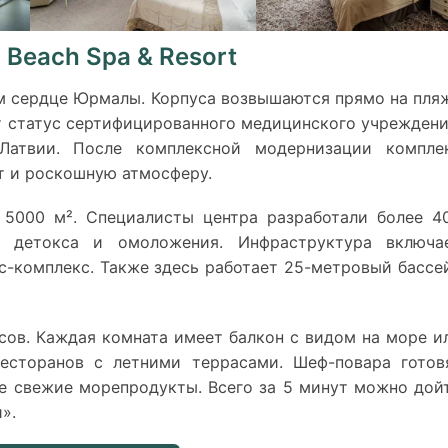
c Beach Spa & Resort
м сердце Юрмалы. Корпуса возвышаются прямо на пля
т статус сертифицированного медицинского учреждени
Латвии. После комплексной модернизации компле
т и роскошную атмосферу.
 5000 м². Специалисты центра разработали более 4
, детокса и омоложения. Инфраструктура включа
с-комплекс. Также здесь работает 25-метровый бассе
сов. Каждая комната имеет балкон с видом на море и
есторанов с летними террасами. Шеф-повара готов
же свежие морепродукты. Всего за 5 минут можно дой
».