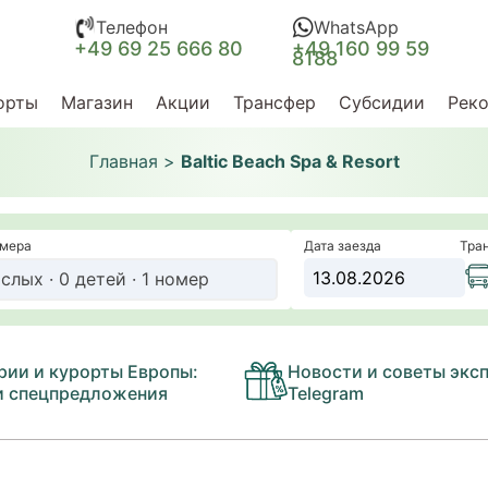
Телефон
WhatsApp
+49 69 25 666 80
+49 160 99 59
8188
орты
Магазин
Акции
Трансфер
Субсидии
Рек
Главная
>
Baltic Beach Spa & Resort
омера
Дата заезда
Тра
слых · 0 детей · 1 номер
рии и курорты Европы:
Новости и советы эксп
и спецпредложения
Telegram