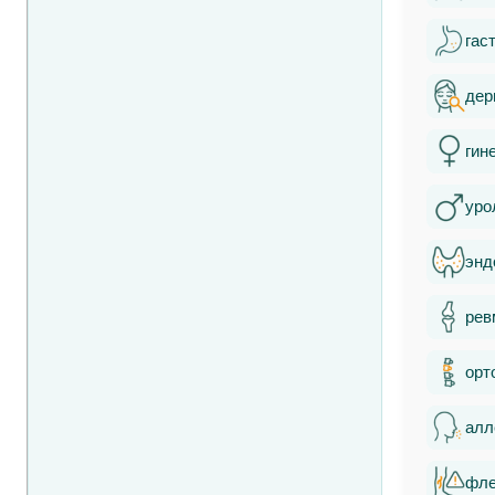
гас
дер
гин
уро
энд
рев
орт
алл
фле