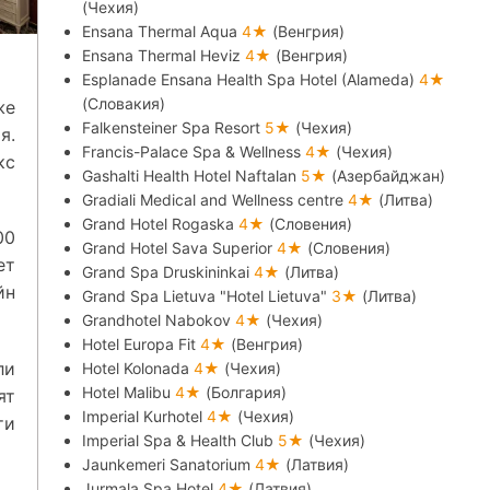
(Чехия)
Ensana Thermal Aqua
4★
(Венгрия)
Ensana Thermal Heviz
4★
(Венгрия)
Esplanade Ensana Health Spa Hotel (Alameda)
4★
(Словакия)
же
Falkensteiner Spa Resort
5★
(Чехия)
я.
Francis-Palace Spa & Wellness
4★
(Чехия)
кс
Gashalti Health Hotel Naftalan
5★
(Азербайджан)
Gradiali Medical and Wellness centre
4★
(Литва)
Grand Hotel Rogaska
4★
(Словения)
00
Grand Hotel Sava Superior
4★
(Словения)
ет
Grand Spa Druskininkai
4★
(Литва)
йн
Grand Spa Lietuva "Hotel Lietuva"
3★
(Литва)
Grandhotel Nabokov
4★
(Чехия)
Hotel Europa Fit
4★
(Венгрия)
ли
Hotel Kolonada
4★
(Чехия)
Hotel Malibu
4★
(Болгария)
ят
Imperial Kurhotel
4★
(Чехия)
ти
Imperial Spa & Health Club
5★
(Чехия)
Jaunkemeri Sanatorium
4★
(Латвия)
Jurmala Spa Hotel
4★
(Латвия)