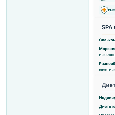
имм
SPA 
Спа-ко
Морские
ингаляц
Разноо
экзотич
Диет
Индиви
Диетот