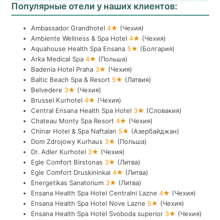
Популярные отели у наших клиентов:
Ambassador Grandhotel
4★
(Чехия)
Ambiente Wellness & Spa Hotel
4★
(Чехия)
Aquahouse Health Spa Ensana
5★
(Болгария)
Arka Medical Spa
4★
(Польша)
Badenia Hotel Praha
3★
(Чехия)
Baltic Beach Spa & Resort
5★
(Латвия)
Belvedere
3★
(Чехия)
Brussel Kurhotel
4★
(Чехия)
Central Ensana Health Spa Hotel
3★
(Словакия)
Chateau Monty Spa Resort
4★
(Чехия)
Chinar Hotel & Spa Naftalan
5★
(Азербайджан)
Dom Zdrojowy Kurhaus
3★
(Польша)
Dr. Adler Kurhotel
3★
(Чехия)
Egle Comfort Birstonas
3★
(Литва)
Egle Comfort Druskininkai
4★
(Литва)
Energetikas Sanatorium
3★
(Литва)
Ensana Health Spa Hotel Centralni Lazne
4★
(Чехия)
Ensana Health Spa Hotel Nove Lazne
5★
(Чехия)
Ensana Health Spa Hotel Svoboda superior
3★
(Чехия)