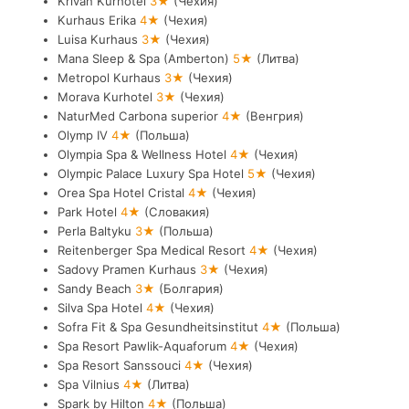
Krivan Kurhotel
3★
(Чехия)
Kurhaus Erika
4★
(Чехия)
Luisa Kurhaus
3★
(Чехия)
Mana Sleep & Spa (Amberton)
5★
(Литва)
Metropol Kurhaus
3★
(Чехия)
Morava Kurhotel
3★
(Чехия)
NaturMed Carbona superior
4★
(Венгрия)
Olymp IV
4★
(Польша)
Olympia Spa & Wellness Hotel
4★
(Чехия)
Olympic Palace Luxury Spa Hotel
5★
(Чехия)
Orea Spa Hotel Cristal
4★
(Чехия)
Park Hotel
4★
(Словакия)
Perla Baltyku
3★
(Польша)
Reitenberger Spa Medical Resort
4★
(Чехия)
Sadovy Pramen Kurhaus
3★
(Чехия)
Sandy Beach
3★
(Болгария)
Silva Spa Hotel
4★
(Чехия)
Sofra Fit & Spa Gesundheitsinstitut
4★
(Польша)
Spa Resort Pawlik-Aquaforum
4★
(Чехия)
Spa Resort Sanssouci
4★
(Чехия)
Spa Vilnius
4★
(Литва)
Spark by Hilton
4★
(Польша)