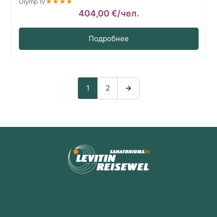
Olymp IV
★★★★
404,00
€
/чел.
Подробнее
1
2
→